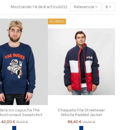
Mostrando 1-6 de 6 artículo(s)
Relevancia
6
¡En oferta!
dera sin capucha The
Chaqueta Fila Streetwear
Asstronaut Sweatshirt
Nikolla Padded Jacket
42,00 €
86,40 €
70,00 €
144,00 €
Azul marino
Azul marino