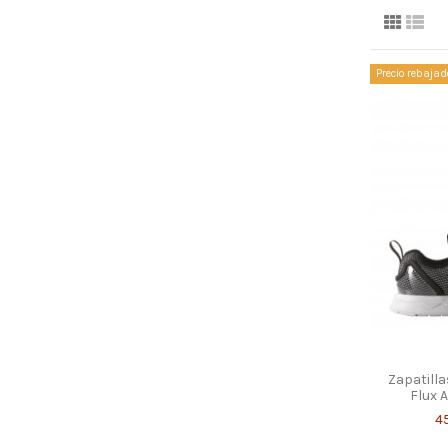
Precio rebajad
Zapatilla
Flux 
4