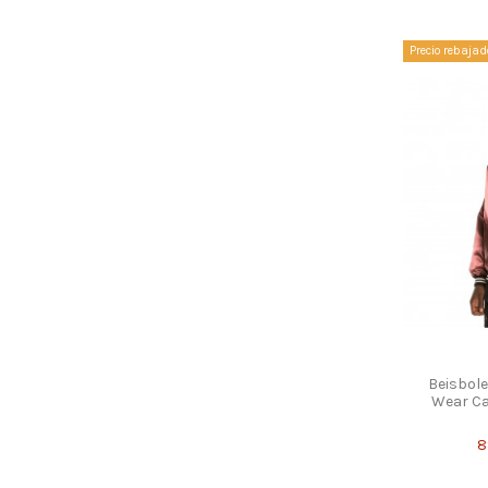
Precio rebajad
Beisbole
Wear Cal
8