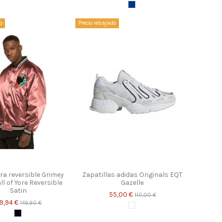
Azul marino
o
Precio rebajado
ra reversible Grimey
Zapatillas adidas Originals EQT
l of Yore Reversible
Gazelle
Satin
55,00 €
110,00 €
9,94 €
149,90 €
Blanco
Negro