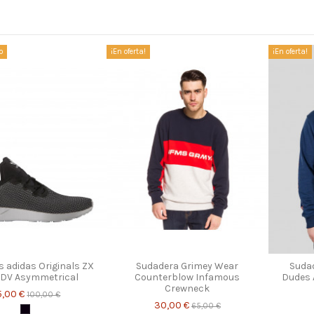
o
¡En oferta!
¡En oferta!
s adidas Originals ZX
Sudadera Grimey Wear
Suda
ADV Asymmetrical
Counterblow Infamous
Dudes 
Crewneck
5,00 €
100,00 €
30,00 €
65,00 €
Negro