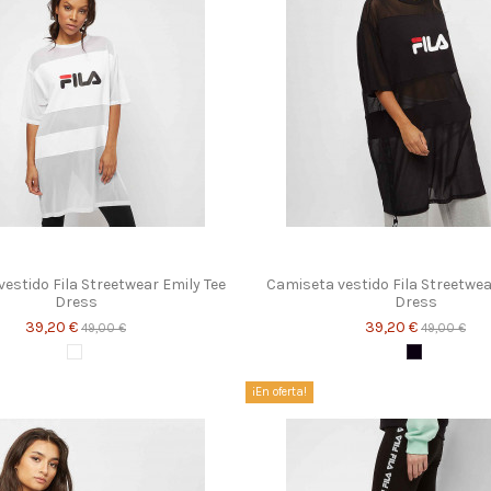
estido Fila Streetwear Emily Tee
Camiseta vestido Fila Streetwea
Dress
Dress
39,20 €
39,20 €
49,00 €
49,00 €
Blanco
Negro
¡En oferta!