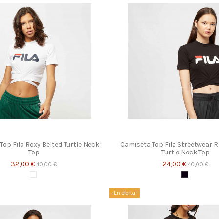
Top Fila Roxy Belted Turtle Neck
Camiseta Top Fila Streetwear R
Top
Turtle Neck Top
32,00 €
24,00 €
40,00 €
40,00 €
Blanco
Negro
¡En oferta!