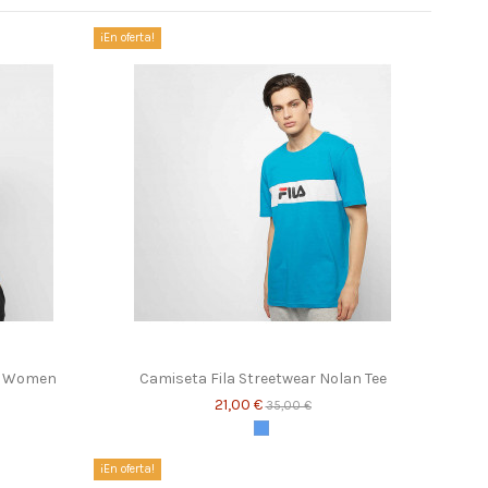
¡En oferta!
ee Women
Camiseta Fila Streetwear Nolan Tee
21,00 €
35,00 €
Azul
¡En oferta!