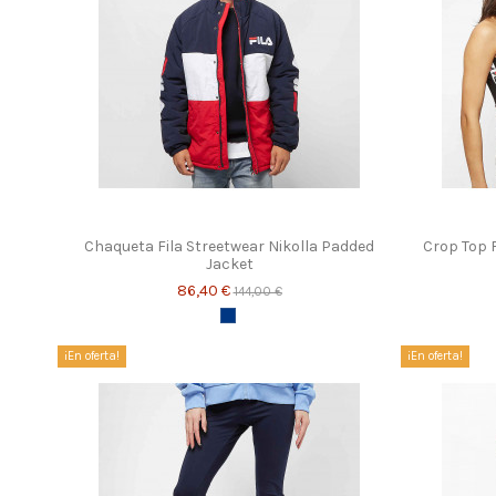
Chaqueta Fila Streetwear Nikolla Padded
Crop Top 
Jacket
86,40 €
144,00 €
Azul marino
¡En oferta!
¡En oferta!