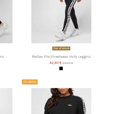
Out of stock
ins
Mallas Fila Streetwear Holly Leggins
42,40 €
53,00 €
Negro
¡En oferta!