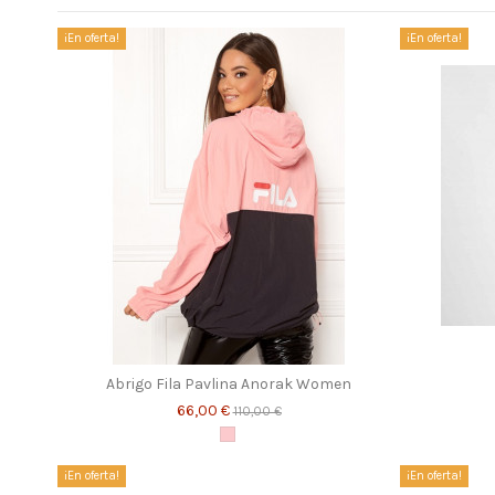
¡En oferta!
¡En oferta!
Abrigo Fila Pavlina Anorak Women
66,00 €
110,00 €
Rosa
¡En oferta!
¡En oferta!