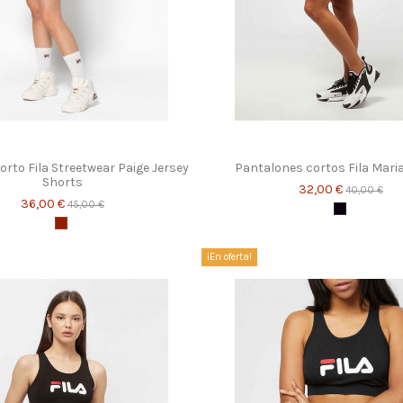
orto Fila Streetwear Paige Jersey
Pantalones cortos Fila Mari
Shorts
32,00 €
40,00 €
36,00 €
45,00 €
Negro
Granate
¡En oferta!