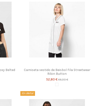
oxy Belted
Camiseta vestido de Beisbol Fila Streetwear
Ribin Button
52,80 €
66,00 €
Blanco
¡En oferta!