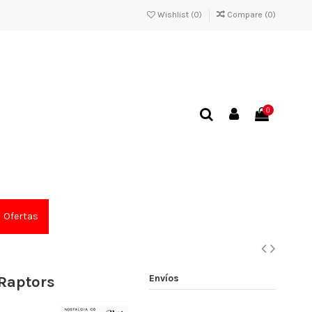
Wishlist (
0
)
Compare (
0
)
0
Ofertas
Envíos
Raptors