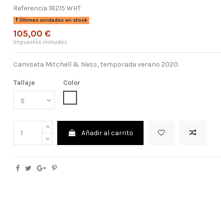
Referencia
18215 WHT
Últimas unidades en stock
105,00 €
Impuestos incluidos
Camiseta Mitchell & Ness, temporada verano 2020.
Tallaje
Color
Blanco
Añadir al carrito