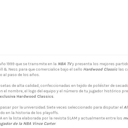
 año 1999 que se transmite en la
NBA TV
y presenta los mejores partido
ll & Ness para que comercialice bajo el sello
Hardwood Classic
las c
 al paso de los años.
etas de alta calidad, confeccionadas en tejido de poliéster de secado
en el nombre, el logo del equipo y el número de tu jugador histórico pr
 exclusiva Hardwood Classics
.
 pasar por la universidad. Siete veces seleccionado para disputar el
Al
o en la historia de los playoffs.
NBA en la lista elaborada por la revista SLAM y actualmente entre los
me
ugador de la NBA Vince Carter
.